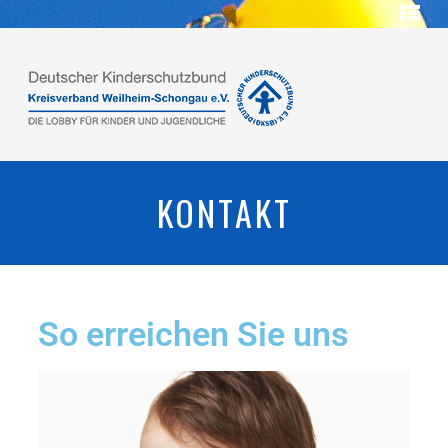
HERZLICH
WILLKOMMEN
ÜBER
UNS
VERANSTALTUNGEN
CHARITY-
KONTAKT
EVENT
2019
FÖRDERER
HELFEN
SIE
So erreichen Sie uns
MIT
PRESSE
KONTAKT